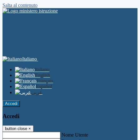
Salta al contenuto
Italiano
Italiano
English
Français
Español
عربى
Accedi
Accedi
button close
×
Nome Utente