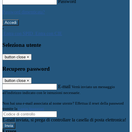
Password
Password dimenticata?
-
Entra con SPID
Entra con CIE
Seleziona utente
button close
×
Recupero password
button close
×
E-mail
Verrà inviato un messaggio
all'indirizzo indicato con le istruzioni necessarie.
Non hai una e-mail associata al nome utente? Effettua il reset della password
tramite la
Login Spaggiari
E-mail inviata, si prega di controllare la casella di posta elettronica!
Errore