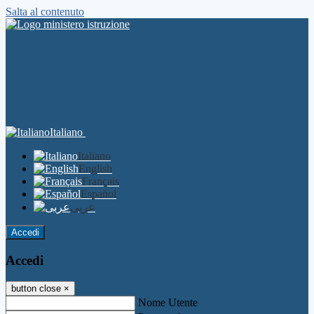
Salta al contenuto
Italiano
Italiano
English
Français
Español
عربى
Accedi
Accedi
button close
×
Nome Utente