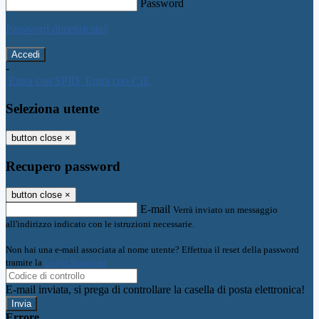
Password
Password dimenticata?
-
Entra con SPID
Entra con CIE
Seleziona utente
button close
×
Recupero password
button close
×
E-mail
Verrà inviato un messaggio
all'indirizzo indicato con le istruzioni necessarie.
Non hai una e-mail associata al nome utente? Effettua il reset della password
tramite la
Login Spaggiari
E-mail inviata, si prega di controllare la casella di posta elettronica!
Errore