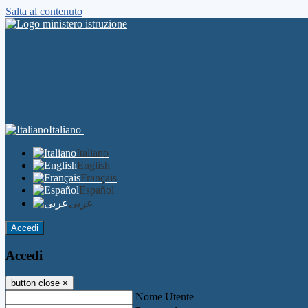
Salta al contenuto
Italiano
Italiano
English
Français
Español
عربى
Accedi
Accedi
button close
×
Nome Utente