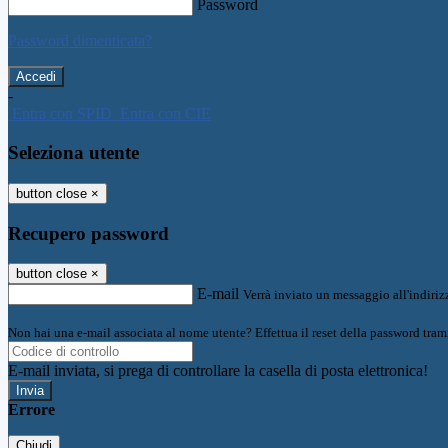
Password
Password dimenticata?
-
Entra con SPID
Entra con CIE
Seleziona utente
button close
×
Recupero password
button close
×
E-mail
Verrà inviato un messaggio all'indirizz
Non hai una e-mail associata al nome utente? Effettua il reset della password tram
E-mail inviata, si prega di controllare la casella di posta elettronica!
Errore
Chiudi