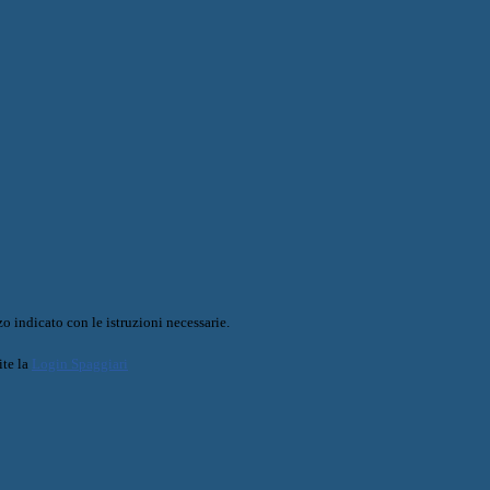
o indicato con le istruzioni necessarie.
ite la
Login Spaggiari