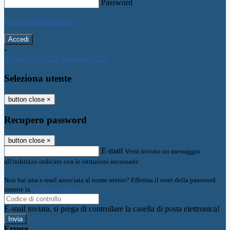
Password
Password dimenticata?
-
Entra con SPID
Entra con CIE
Seleziona utente
button close
×
Recupero password
button close
×
E-mail
Verrà inviato un messaggio
all'indirizzo indicato con le istruzioni necessarie.
Non hai una e-mail associata al nome utente? Effettua il reset della password
tramite la
Login Spaggiari
E-mail inviata, si prega di controllare la casella di posta elettronica!
Errore