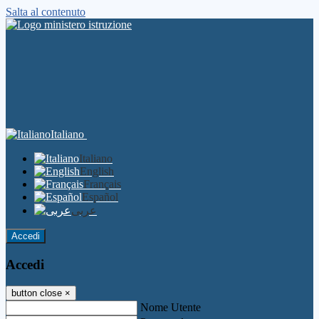
Salta al contenuto
Italiano
Italiano
English
Français
Español
عربى
Accedi
Accedi
button close
×
Nome Utente