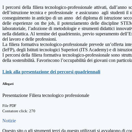
I percorsi della filiera tecnologico-professionale attivati, dall’anno
dell’istruzione tecnica e professionale e assicurano agli studenti il 
conseguimento in anticipo di un anno del diploma di istruzione secon
delle esperienze on the job, il potenziamento delle discipline STEM,
laboratoriale, l’adozione di metodologie e strumenti didattici innovati
nella didattica. Al termine del quadriennio, previo superamento dell’E
del lavoro e delle professioni.
La filiera formativa tecnologico-professionale prevede un’offerta inte
(IeFP), degli Istituti tecnologici Superiori (ITS Academy) e di istruzi
I percorsi della filiera formativa tecnologico-professionale sono struttur
della sostenibilità. Favoriscono l’occupabilità dei giovani con particol
Link alla presentazione dei percorsi quadriennali
Allegati
Presentazione Filiera tecnologico professionale
File PDF
Contatore click: 270
Notizie
Questo sito o gli strumenti terzi da questo utilizzati si avvalgono di coo