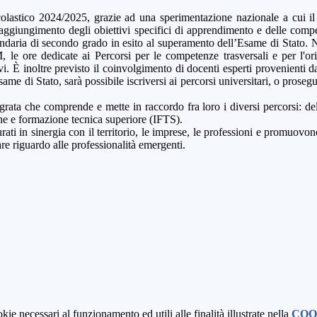
 scolastico 2024/2025, grazie ad una sperimentazione nazionale a cui il
raggiungimento degli obiettivi specifici di apprendimento e delle compe
daria di secondo grado in esito al superamento dell’Esame di Stato. Ne
 le ore dedicate ai Percorsi per le competenze trasversali e per l'or
vi. È inoltre previsto il coinvolgimento di docenti esperti provenienti 
same di Stato, sarà possibile iscriversi ai percorsi universitari, o pro
grata che comprende e mette in raccordo fra loro i diversi percorsi: de
one e formazione tecnica superiore (IFTS).
ati in sinergia con il territorio, le imprese, le professioni
e promuovono l
are riguardo alle professionalità emergenti.
kie necessari al funzionamento ed utili alle finalità illustrate nella
COO