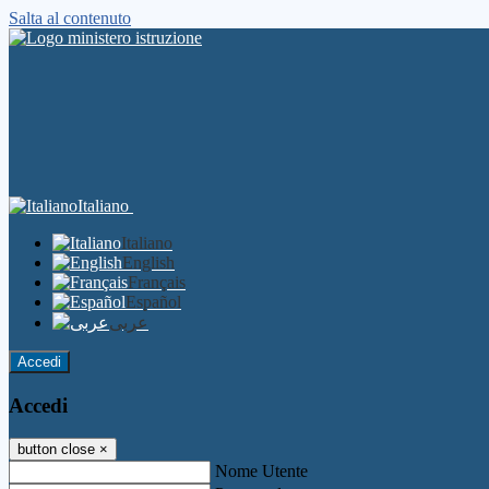
Salta al contenuto
Italiano
Italiano
English
Français
Español
عربى
Accedi
Accedi
button close
×
Nome Utente