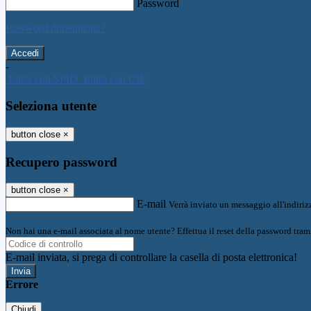
Password
Password dimenticata?
-
Entra con SPID
Entra con CIE
Seleziona utente
button close
×
Recupero password
button close
×
E-mail
Verrà inviato un messaggio all'indirizz
Non hai una e-mail associata al nome utente? Effettua il reset della password tram
E-mail inviata, si prega di controllare la casella di posta elettronica!
Errore
Chiudi