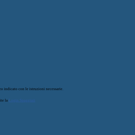
o indicato con le istruzioni necessarie.
ite la
Login Spaggiari