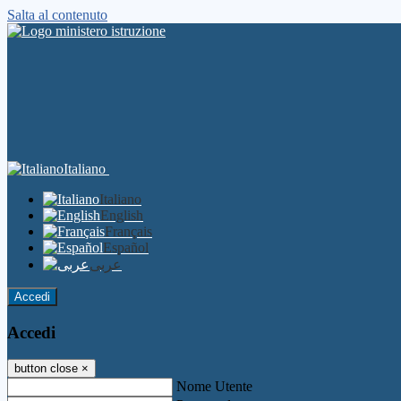
Salta al contenuto
Italiano
Italiano
English
Français
Español
عربى
Accedi
Accedi
button close
×
Nome Utente