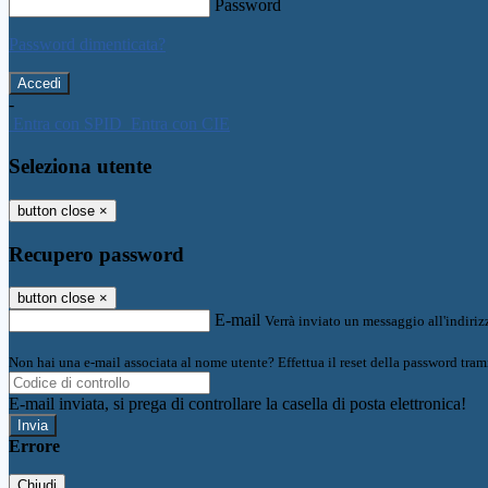
Password
Password dimenticata?
-
Entra con SPID
Entra con CIE
Seleziona utente
button close
×
Recupero password
button close
×
E-mail
Verrà inviato un messaggio all'indirizz
Non hai una e-mail associata al nome utente? Effettua il reset della password tram
E-mail inviata, si prega di controllare la casella di posta elettronica!
Errore
Chiudi