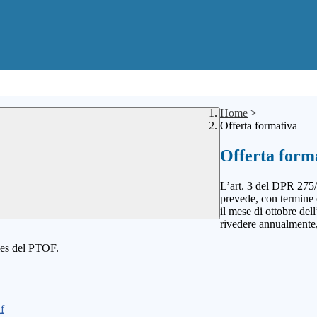
Home
>
Offerta formativa
Offerta form
L’art. 3 del DPR 275/
prevede,
con termine 
il mese di ottobre
del
rivedere annualmente
iles del PTOF.
f