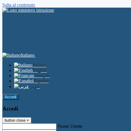
Salta al contenuto
Italiano
Italiano
English
Français
Español
عربى
Accedi
Accedi
button close
×
Nome Utente