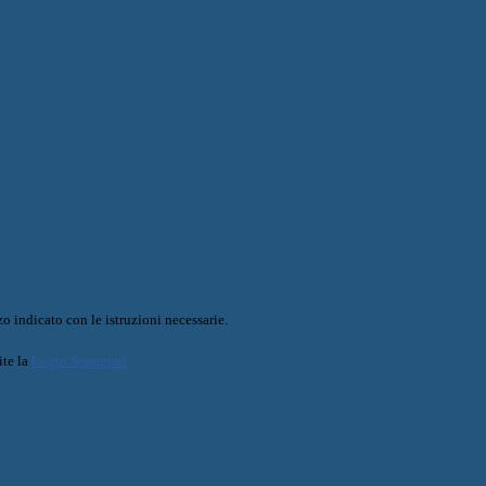
o indicato con le istruzioni necessarie.
ite la
Login Spaggiari