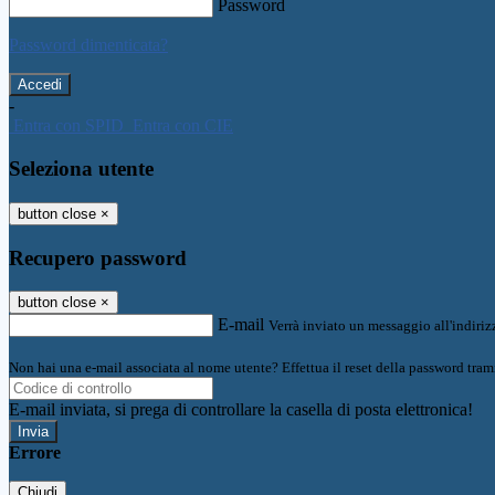
Password
Password dimenticata?
-
Entra con SPID
Entra con CIE
Seleziona utente
button close
×
Recupero password
button close
×
E-mail
Verrà inviato un messaggio all'indirizz
Non hai una e-mail associata al nome utente? Effettua il reset della password tram
E-mail inviata, si prega di controllare la casella di posta elettronica!
Errore
Chiudi