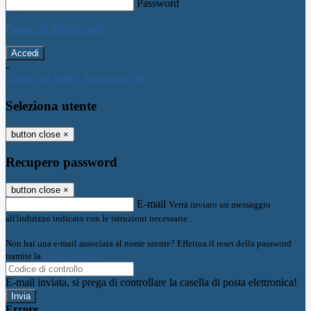
Password
Password dimenticata?
-
Entra con SPID
Entra con CIE
Seleziona utente
button close
×
Recupero password
button close
×
E-mail
Verrà inviato un messaggio
all'indirizzo indicato con le istruzioni necessarie.
Non hai una e-mail associata al nome utente? Effettua il reset della password
tramite la
Login Spaggiari
E-mail inviata, si prega di controllare la casella di posta elettronica!
Errore