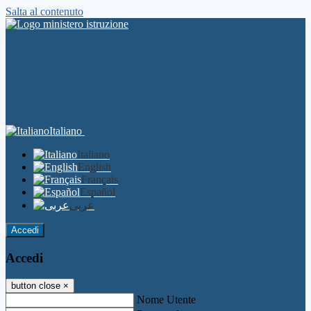
Salta al contenuto
Italiano
Italiano
English
Français
Español
عربى
Accedi
Accedi
button close
×
Nome Utente