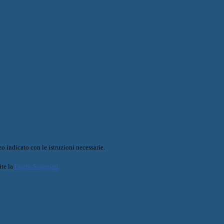
o indicato con le istruzioni necessarie.
ite la
Login Spaggiari