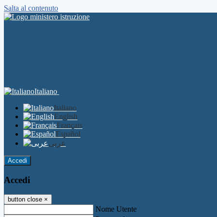
Salta al contenuto
Italiano
Italiano
English
Français
Español
عربى
Accedi
Accedi
button close
×
Nome Utente