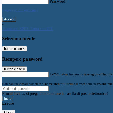
Password
Password dimenticata?
-
Entra con SPID
Entra con CIE
Seleziona utente
button close
×
Recupero password
button close
×
E-mail
Verrà inviato un messaggio all'indirizz
Non hai una e-mail associata al nome utente? Effettua il reset della password tram
E-mail inviata, si prega di controllare la casella di posta elettronica!
Errore
Chiudi