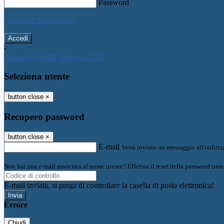
Password
Password dimenticata?
-
Entra con SPID
Entra con CIE
Seleziona utente
button close
×
Recupero password
button close
×
E-mail
Verrà inviato un messaggio all'indirizz
Non hai una e-mail associata al nome utente? Effettua il reset della password tram
E-mail inviata, si prega di controllare la casella di posta elettronica!
Errore
Chiudi