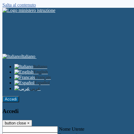
Salta al contenuto
Italiano
Italiano
English
Français
Español
عربى
Accedi
Accedi
button close
×
Nome Utente