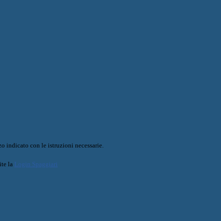
o indicato con le istruzioni necessarie.
ite la
Login Spaggiari