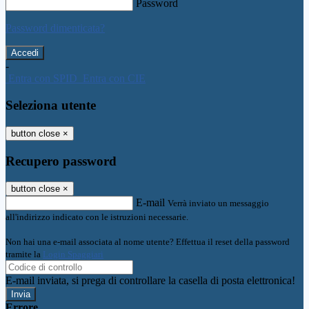
Password
Password dimenticata?
-
Entra con SPID
Entra con CIE
Seleziona utente
button close
×
Recupero password
button close
×
E-mail
Verrà inviato un messaggio
all'indirizzo indicato con le istruzioni necessarie.
Non hai una e-mail associata al nome utente? Effettua il reset della password
tramite la
Login Spaggiari
E-mail inviata, si prega di controllare la casella di posta elettronica!
Errore