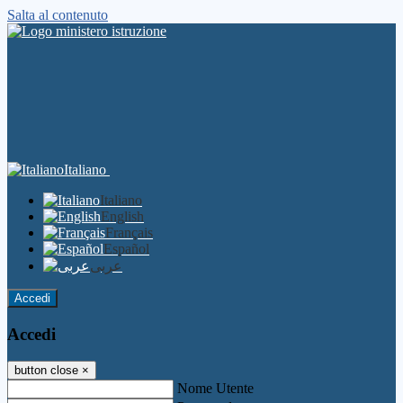
Salta al contenuto
Italiano
Italiano
English
Français
Español
عربى
Accedi
Accedi
button close
×
Nome Utente