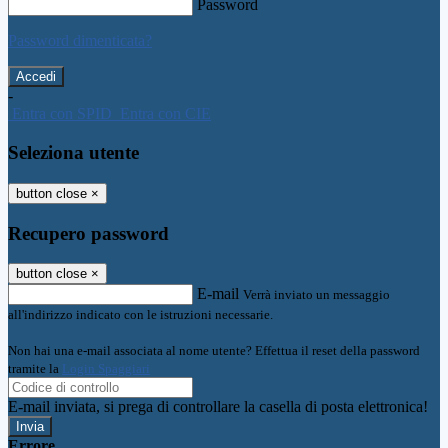
Password
Password dimenticata?
-
Entra con SPID
Entra con CIE
Seleziona utente
button close
×
Recupero password
button close
×
E-mail
Verrà inviato un messaggio
all'indirizzo indicato con le istruzioni necessarie.
Non hai una e-mail associata al nome utente? Effettua il reset della password
tramite la
Login Spaggiari
E-mail inviata, si prega di controllare la casella di posta elettronica!
Errore