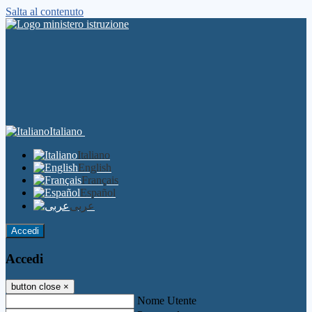
Salta al contenuto
Italiano
Italiano
English
Français
Español
عربى
Accedi
Accedi
button close
×
Nome Utente